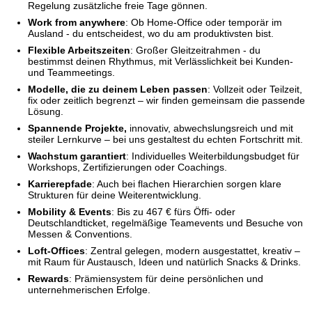
Regelung zusätzliche freie Tage gönnen.
Work from anywhere
: Ob Home-Office oder temporär im
Ausland - du entscheidest, wo du am produktivsten bist.
Flexible Arbeitszeiten
: Großer Gleitzeitrahmen - du
bestimmst deinen Rhythmus, mit Verlässlichkeit bei Kunden-
und Teammeetings.
Modelle, die zu deinem Leben passen
: Vollzeit oder Teilzeit,
fix oder zeitlich begrenzt – wir finden gemeinsam die passende
Lösung.
Spannende Projekte,
innovativ, abwechslungsreich und mit
steiler Lernkurve – bei uns gestaltest du echten Fortschritt mit.
Wachstum garantiert
: Individuelles Weiterbildungsbudget für
Workshops, Zertifizierungen oder Coachings.
Karrierepfade
: Auch bei flachen Hierarchien sorgen klare
Strukturen für deine Weiterentwicklung.
Mobility & Events
: Bis zu 467 € fürs Öffi- oder
Deutschlandticket, regelmäßige Teamevents und Besuche von
Messen & Conventions.
Loft-Offices
: Zentral gelegen, modern ausgestattet, kreativ –
mit Raum für Austausch, Ideen und natürlich Snacks & Drinks.
Rewards
:
Prämiensystem für deine persönlichen und
unternehmerischen Erfolge.