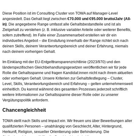
Diese Position ist im Consulting Cluster von TOWA auf Manager-Level
angesiedelt. Das Gehalt liegt zwischen
€70.000 und €95.000 brutto/Jahr (All-
in)
. Die angegebene Range umfasst alle Gehaltsbestandteile und ist als
Zielgehalt zu verstehen (z. B. inklusive variabler Anteile oder weiterer Benefits,
sofern zutreffend). Im Falle einer Zusammenarbeit erstellen wir dir ein
individuelles Angebot – die Einstufung innerhalb der Range richtet sich nach
deinen Skills, deinem Verantwortungsbereich und deiner Erfahrung, niemals
nach deinem vorherigen Gehalt.
Im Einklang mit der EU-Entgelttransparenzrichtlinie (2023/970) und den
länderspezifischen Gleichbehandlungsgesetzen veröffentlichen wir für jede
Rolle die Gehaltsspanne und fragen Kandidat:innen nicht nach ihrem aktuellen
oder vorherigen Gehalt. Unsere Kriterien zur Gehaltsfestlegung – Cluster,
Level, Skills, Verantwortungsbereich und Erfahrung – gelten unternehmensweit
einheitlich. Du kannst während des gesamten Prozesses jederzeit schriftlich
weitere Informationen zur Gehaltsspanne dieser Rolle oder zu unserer
Vergütungspolitik anfordern.
Chancengleichheit
TOWA stellt nach Skills und Impact ein. Wir freuen uns über Bewerbungen aller
qualifizierten Personen – unabhängig von Geschlecht, Alter, Hintergrund,
Herkunft, Religion, sexueller Orientierung oder Behinderung. Die