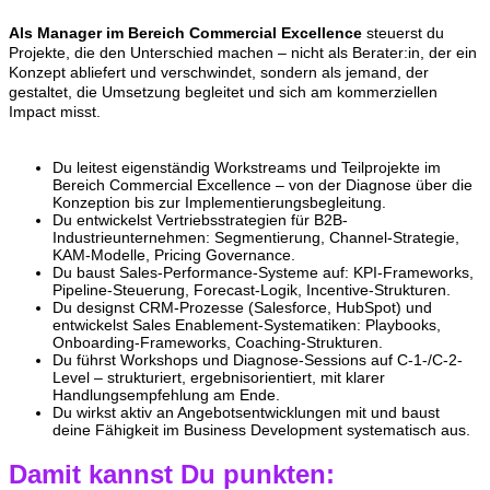
Als Manager im Bereich Commercial Excellence
steuerst du
Projekte, die den Unterschied machen – nicht als Berater:in, der ein
Konzept abliefert und verschwindet, sondern als jemand, der
gestaltet, die Umsetzung begleitet und sich am kommerziellen
Impact misst.
Du leitest eigenständig Workstreams und Teilprojekte im
Bereich Commercial Excellence – von der Diagnose über die
Konzeption bis zur Implementierungsbegleitung.
Du entwickelst Vertriebsstrategien für B2B-
Industrieunternehmen: Segmentierung, Channel-Strategie,
KAM-Modelle, Pricing Governance.
Du baust Sales-Performance-Systeme auf: KPI-Frameworks,
Pipeline-Steuerung, Forecast-Logik, Incentive-Strukturen.
Du designst CRM-Prozesse (Salesforce, HubSpot) und
entwickelst Sales Enablement-Systematiken: Playbooks,
Onboarding-Frameworks, Coaching-Strukturen.
Du führst Workshops und Diagnose-Sessions auf C-1-/C-2-
Level – strukturiert, ergebnisorientiert, mit klarer
Handlungsempfehlung am Ende.
Du wirkst aktiv an Angebotsentwicklungen mit und baust
deine Fähigkeit im Business Development systematisch aus.
Damit kannst Du punkten: