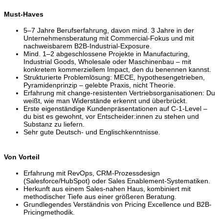
Must-Haves
5–7 Jahre Berufserfahrung, davon mind. 3 Jahre in der
Unternehmensberatung mit Commercial-Fokus und mit
nachweisbarem B2B-Industrial-Exposure.
Mind. 1–2 abgeschlossene Projekte in Manufacturing,
Industrial Goods, Wholesale oder Maschinenbau – mit
konkretem kommerziellem Impact, den du benennen kannst.
Strukturierte Problemlösung: MECE, hypothesengetrieben,
Pyramidenprinzip – gelebte Praxis, nicht Theorie.
Erfahrung mit change-resistenten Vertriebsorganisationen: Du
weißt, wie man Widerstände erkennt und überbrückt.
Erste eigenständige Kundenpräsentationen auf C-1-Level –
du bist es gewohnt, vor Entscheider:innen zu stehen und
Substanz zu liefern.
Sehr gute Deutsch- und Englischkenntnisse.
Von Vorteil
Erfahrung mit RevOps, CRM-Prozessdesign
(Salesforce/HubSpot) oder Sales Enablement-Systematiken.
Herkunft aus einem Sales-nahen Haus, kombiniert mit
methodischer Tiefe aus einer größeren Beratung.
Grundlegendes Verständnis von Pricing Excellence und B2B-
Pricingmethodik.