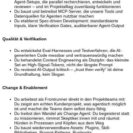
Agent-Setups, die parallel recherchieren, entwickeln und
reviewen – und im Projektalltag zuverlässig funktionieren
Du baust und betreibst MCP-Server, die unsere Tools und
Datenquellen für Agenten nutzbar machen
Du etablierst Spec-driven Development: standardisierte
Inputs, klare Verification Gates, auditierbarer Agent-Output
Qualität & Verifikation
Du entwickelst Eval-Harnesses und Testverfahren, die AI-
generierten Code messbar und vertrauenswürdig machen
Du behandelst Context Engineering als Disziplin: das kleinste
Set an High-Signal-Tokens, nicht der längste Prompt
Du reviewst AI-Output kritisch – „trust then verify“ ist deine
Grundhaltung, kein Slogan
Change & Enablement
Du arbeitest als Frontrunner direkt in den Projektteams mit:
Du zeigst am echten Kundenprojekt, was agentisch möglich
ist und machst die Teams dann selbst dazu fähig
Du treibst den Wandel als Change Agent: Du begeisterst statt
zu missionieren, nimmst Skeptiker:innen mit und räumst
Hürden in Prozessen und Köpfen aus dem Weg
Du baust wiederverwendbare Assets: Plugins, Skill-
Bibliotheken, Prompt-Patterns, Runbooks