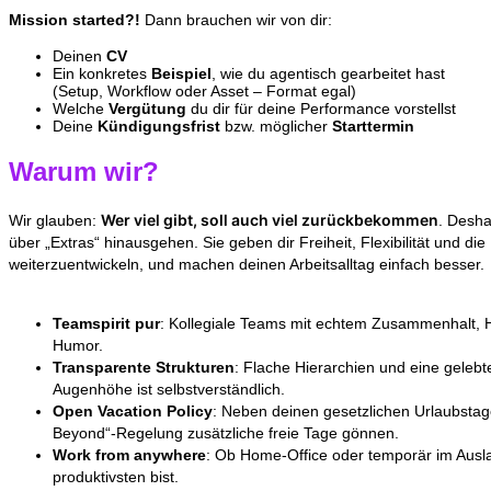
Mission started?!
Dann brauchen wir von dir:
Deinen
CV
Ein konkretes
Beispiel
, wie du agentisch gearbeitet hast
(Setup, Workflow oder Asset – Format egal)
Welche
Vergütung
du dir für deine Performance vorstellst
Deine
Kündigungsfrist
bzw. möglicher
Starttermin
Warum wir?
Wer viel gibt, soll auch viel zurückbekommen
Wir glauben:
. Desha
über „Extras“ hinausgehen. Sie geben dir Freiheit, Flexibilität und die 
weiterzuentwickeln, und machen deinen Arbeitsalltag einfach besser.
T
eamspirit pur
: Kollegiale Teams mit echtem Zusammenhalt, Hi
Humor.
Transparente Strukturen
: Flache Hierarchien und eine geleb
Augenhöhe ist selbstverständlich.
Open Vacation Policy
: Neben deinen gesetzlichen Urlaubstag
Beyond“-Regelung zusätzliche freie Tage gönnen.
Work from anywhere
: Ob Home-Office oder temporär im Ausl
produktivsten bist.