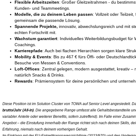
Flexible Arbeitszeiten
: Großer Gleitzeitrahmen - du bestimmst
Kunden- und Teammeetings.
Modelle, die zu deinem Leben passen
: Vollzeit oder Teilzeit
gemeinsam die passende Lösung.
Spannende Projekte,
innovativ, abwechslungsreich und mit ste
echten Fortschritt mit.
Wachstum garantiert
: Individuelles Weiterbildungsbudget für
Coachings.
Karrierepfade
: Auch bei flachen Hierarchien sorgen klare Stru
Mobility & Events
: Bis zu 467 € fürs Öffi- oder Deutschlandt
Besuche von Messen & Conventions.
Loft-Offices
: Zentral gelegen, modern ausgestattet, kreativ –
natürlich Snacks & Drinks.
Rewards
:
Prämiensystem für deine persönlichen und unterneh
Diese Position ist im Solution Cluster von TOWA auf Senior Level angesiedelt. D
brutto/Jahr (All-in)
. Die angegebene Range umfasst alle Gehaltsbestandteile und is
variabler Anteile oder weiterer Benefits, sofern zutreffend). Im Falle einer Zusamme
Angebot – die Einstufung innerhalb der Range richtet sich nach deinen Skills, 
Erfahrung, niemals nach deinem vorherigen Gehalt.
Im Einklang mit der EU-Entgelttransparenzrichtlinie (2023/970) und den länder